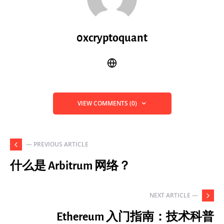
0xcryptoquant
VIEW COMMENTS (0)
— PREVIOUS ARTICLE
什么是 Arbitrum 网络？
NEXT ARTICLE —
Ethereum 入门指南：技术科普