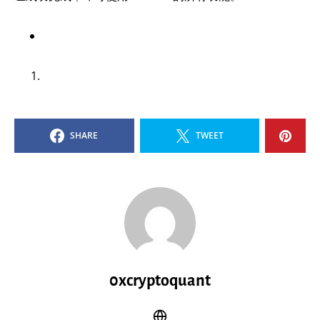
SHARE
TWEET
0xcryptoquant